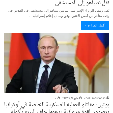
نقل نتنياهو إلى المستشفى
نُقل رئيس الوزراء الإسرائيلي بنيامين نتنياهو إلى مستشفى في القدس في
وقت متأخر من أمس الاثنين، وفق وسائل إعلام إسرائيلية.…
أكمل القراءة »
khalil merdasss
مايو 9, 2026
7
بوتين: مقاتلو العملية العسكرية الخاصة في أوكرانيا
يتصدون لقوة عدوانية يدعمها حلف النيتو بأكمله