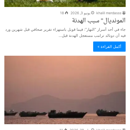
khalil merdasss
يونيو 3, 2026
18
المونديال” سبب الهدنة
جاء في أحد أسرار “النهار”: فيما قوبل باستهزاء تقرير صحافي قبل شهرين ورد
فيه أن دونالد ترامب مستعجل الهدنة قبل…
أكمل القراءة »