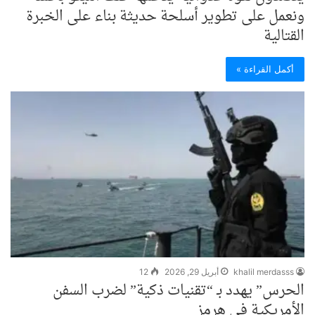
ونعمل على تطوير أسلحة حديثة بناء على الخبرة
القتالية
أكمل القراءة »
khalil merdasss
أبريل 29, 2026
12
الحرس” يهدد بـ “تقنيات ذكية” لضرب السفن
الأمريكية في هرمز