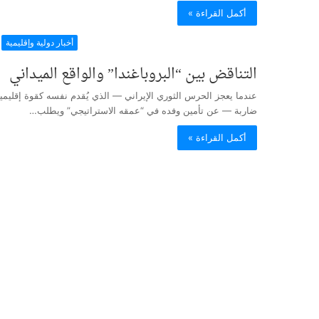
أكمل القراءة »
أخبار دولية وإقليمية
التناقض بين “البروباغندا” والواقع الميداني
عندما يعجز الحرس الثوري الإيراني — الذي يُقدم نفسه كقوة إقليمي
ضاربة — عن تأمين وفده في “عمقه الاستراتيجي” ويطلب…
أكمل القراءة »