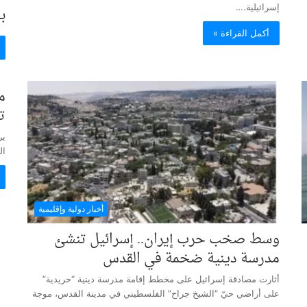
إسرائيلية.…
ب
أكمل القراءة »
م
ت
ير
ال
أخبار دولية وإقليمية
وسط صخب حرب إيران.. إسرائيل تنشئ
مدرسة دينية ضخمة في القدس
أثارت مصادقة إسرائيل على مخطط إقامة مدرسة دينية “حريدية”
على أراضي حيّ “الشيخ جراح” الفلسطيني في مدينة القدس، موجة