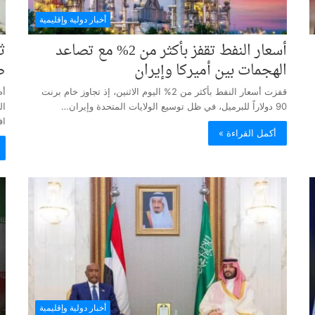
أخبار دولية وإقليمية
أسعار النفط تقفز بأكثر من 2% مع تصاعد
ث
الهجمات بين أميركا وإيران
ص
قفزت أسعار النفط بأكثر من 2% اليوم الاثنين، إذ تجاوز خام برنت
أص
90 دولاراً للبرميل، في ظل توسيع الولايات المتحدة وإيران…
ال
اف
أكمل القراءة »
أخبار دولية وإقليمية