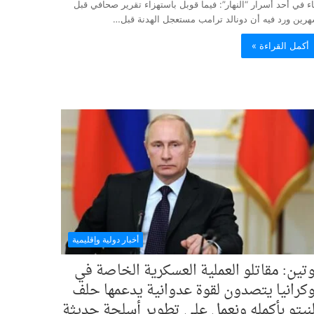
ء في أحد أسرار “النهار”: فيما قوبل باستهزاء تقرير صحافي قبل
رين ورد فيه أن دونالد ترامب مستعجل الهدنة قبل…
أكمل القراءة »
أخبار دولية وإقليمية
وتين: مقاتلو العملية العسكرية الخاصة في
وكرانيا يتصدون لقوة عدوانية يدعمها حلف
لنيتو بأكمله ونعمل على تطوير أسلحة حديثة