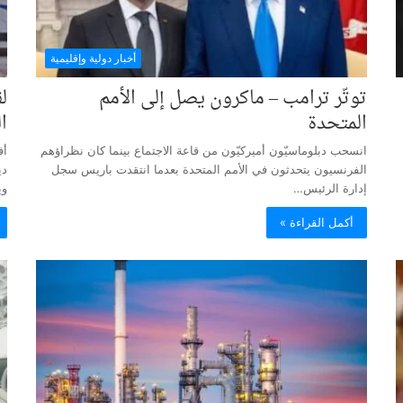
أخبار دولية وإقليمية
توتّر ترامب – ماكرون يصل إلى الأمم
ل
المتحدة
ا
انسحب دبلوماسيّون أميركيّون من قاعة الاجتماع بينما كان نظراؤهم
أف
الفرنسيون يتحدثون في الأمم المتحدة بعدما انتقدت باريس سجل
دي
إدارة الرئيس…
وي
أكمل القراءة »