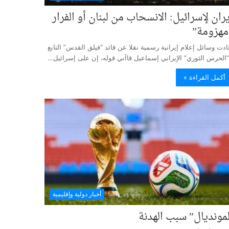
يران لإسرائيل: الانسحاب من لبنان أو الفرار
مهزومة”
ادت وسائل إعلام إيرانية رسمية نقلا عن قائد “فيلق القدس” التابع
”الحرس الثوري” الإيراني إسماعيل قاآني قوله، إن على إسرائيل…
أكمل القراءة »
أخبار دولية وإقليمية
لمونديال” سبب الهدنة