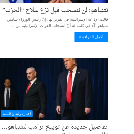
نتنياهو: لن ننسحب قبل نزع سلاح “الحزب”
قالت الإذاعة الإسرائيلية في تقرير لها، إنّ رئيس الوزراء بنيامين
نتنياهو أكّد في كلمة له أنّ انسحاب القوات الإسرائيلية من…
أكمل القراءة »
أخبار دولية وإقليمية
تفاصيل جديدة عن توبيخ ترامب لنتنياهو…