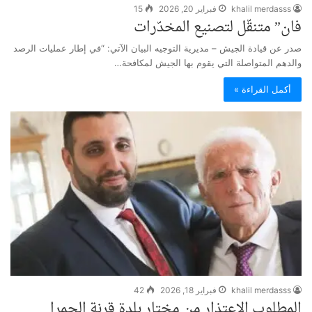
khalil merdasss
فبراير 20, 2026
15
فان” متنقّل لتصنيع المخدّرات
صدر عن قيادة الجيش – مديرية التوجيه البيان الآتي: “في إطار عمليات الرصد
والدهم المتواصلة التي يقوم بها الجيش لمكافحة…
أكمل القراءة »
khalil merdasss
فبراير 18, 2026
42
المطلوب الاعتذار من مختار بلدة قرنة الحمرا