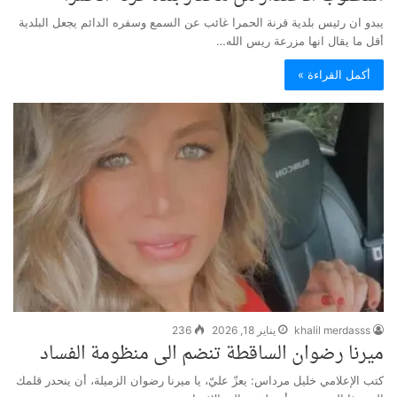
يبدو ان رئيس بلدية قرنة الحمرا غائب عن السمع وسفره الدائم يجعل البلدية
أقل ما يقال انها مزرعة ريس الله…
أكمل القراءة »
khalil merdasss
يناير 18, 2026
236
ميرنا رضوان الساقطة تنضم الى منظومة الفساد
كتب الإعلامي خليل مرداس: يعزّ عليّ، يا ميرنا رضوان الزميلة، أن ينحدر قلمك