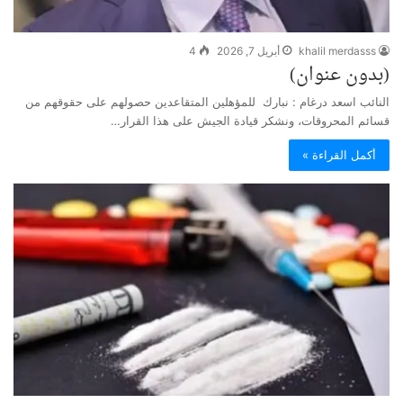
khalil merdasss
أبريل 7, 2026
4
(بدون عنوان)
النائب اسعد درغام : ‏نبارك ⁧‫ للمؤهلين المتقاعدين‬⁩ حصولهم على حقوقهم من
قسائم ⁧‫المحروقات‬⁩، ونشكر ⁧‫قيادة الجيش‬⁩ على هذا القرار…
أكمل القراءة »