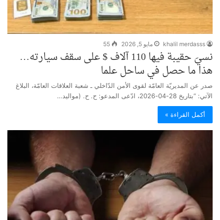
khalil merdasss
مايو 5, 2026
55
نسيَ حقيبة فيها 110 آلاف $ على سقف سيارته…
هذا ما حصل في ساحل علما
صدر عن المديريّة العامّة لقوى الأمن الدّاخلي ـ شعبة العلاقات العامّة، البلاغ
الآتي: “بتاريخ 28-04-2026، ادّعى المدعو: ح. ح. (مواليد…
أكمل القراءة »