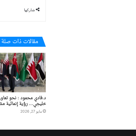
شاركها
مقالات ذات صلة
د.فادي محمود : نحو تعا
خليجي… رؤية إنمائية مش
مايو 27, 2026