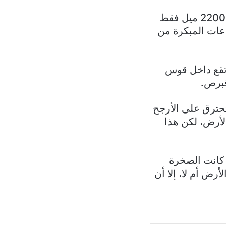
وتم اكتشاف الكويكب 2023 BU في 21 كانون الثاني فقط، وكان على بعد 2200 ميل فقط
عات المبكرة من
والتي تقع داخل قوس
التي يقل قطرها عن 25 مترا (82 قدما) ستحترق على الأرجح
لأرض، لكن هذا
 مما إذا كانت الصخرة
أرض أم لا، إلا أن