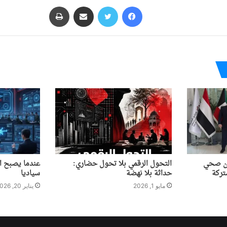
فيسبوك
تويتر
مشاركة عبر البريد
طباعة
ون صحي
التحول الرقمي بلا تحول حضاري:
عندما يصبح ال
تركة
حداثة بلا نهضة
سياديا
مايو 1, 2026
يناير 20, 2026