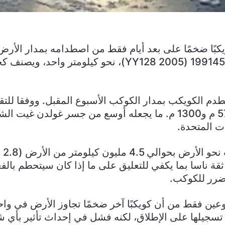
ويكبًا ضخمًا على بعد أيام فقط من اصطدامه بمدار الأرض
الكويكب المسمى 199145 (2005 YY128)، نحو كيلومتر و
دم الكويكب بمدار الكوكب الأسبوع المقبل. ووفقا للتق
الكويكب ما بين 570 م و1300 م. ما يجعله أوسع من جسر غولدن غ
ت المتحدة.
وسيق
 ثقة ناسا بما يكفي للتعليق على ما إذا كان سيتحطم بال
رر للكوكب.
وعين فقط من أن كويكبًا آخر ضخمًا تجاوز الأرض في وا
 تسجيلها على الإطلاق، لكنه فشل في إحداث تأثير بأي 