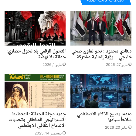
مقالات ذات صلة
د.فادي محمود : نحو تعاون صحي
التحول الرقمي بلا تحول حضاري:
خليجي… رؤية إنمائية مشتركة
حداثة بلا نهضة
مايو 27, 2026
مايو 1, 2026
عندما يصبح الذكاء الاصطناعي
جديد مجلة الحداثة: التخطيط
سلاحاً سياديا
الاستراتيجي المناطقي وتحديات
الاندماج الثقافي الاجتماعي
يناير 20, 2026
ديسمبر 14, 2025