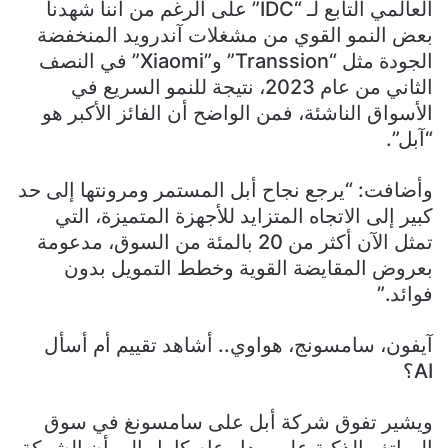
العالمي التابع لـ “IDC” على الرغم من أننا شهدنا
بعض النمو القوي من مشغلات آندرويد المنخفضة
الجودة مثل “Transsion” و”Xiaomi” في النصف
الثاني من عام 2023، نتيجة للنمو السريع في
الأسواق الناشئة، فمن الواضح أن الفائز الأكبر هو
“آبل”.
وأضافت: “يرجع نجاح أبل المستمر ومرونتها إلى حد
كبير إلى الاتجاه المتزايد للأجهزة المتميزة، التي
تمثل الآن أكثر من 20 بالمئة من السوق، مدعومة
بعروض المقايضة القوية وخطط التمويل بدون
فوائد.”
آيفون، سامسونج، هواوي.. أشاهد تقييم أم أسأل
AI؟
ويشير تفوق شركة أبل على سامسونغ في سوق
الهواتف الذكية على مدار عام كامل إلى أن الشركة