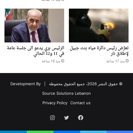
تعرّض رئيس دائرة مياه بنت جبيل
الرئيس بري يدعو الى جلسة عامة
لإطلاق نار
في 11 و12 الحالي
منذ 17 ساعة
منذ 19 ساعة
© حقوق النشر 2026، جميع الحقوق محفوظة |
Development By
Source Solutions Lebanon
Privacy Policy
Contact us
فيسبوك
تويتر
انستقرام