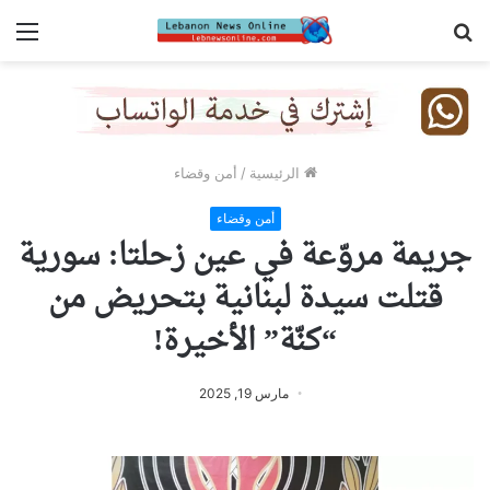
بحث
الق
عن
الرئيسية
/
أمن وقضاء
أمن وقضاء
جريمة مروّعة في عين زحلتا: سورية
قتلت سيدة لبنانية بتحريض من
“كنّة” الأخيرة!
مارس 19, 2025