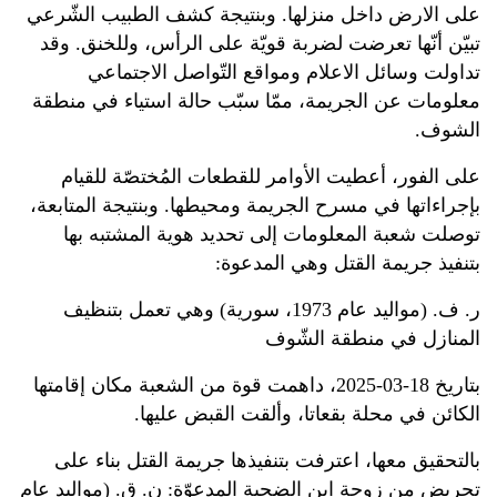
على الارض داخل منزلها. وبنتيجة كشف الطبيب الشّرعي
تبيّن أنّها تعرضت لضربة قويّة على الرأس، وللخنق. وقد
تداولت وسائل الاعلام ومواقع التّواصل الاجتماعي
معلومات عن الجريمة، ممّا سبّب حالة استياء في منطقة
الشوف.
على الفور، أعطيت الأوامر للقطعات المُختصّة للقيام
بإجراءاتها في مسرح الجريمة ومحيطها. وبنتيجة المتابعة،
توصلت شعبة المعلومات إلى تحديد هوية المشتبه بها
بتنفيذ جريمة القتل وهي المدعوة:
ر. ف. (مواليد عام 1973، سورية) وهي تعمل بتنظيف
المنازل في منطقة الشّوف
بتاريخ 18-03-2025، داهمت قوة من الشعبة مكان إقامتها
الكائن في محلة بقعاتا، وألقت القبض عليها.
بالتحقيق معها، اعترفت بتنفيذها جريمة القتل بناء على
تحريض من زوجة ابن الضحية المدعوّة: ن. ق. (مواليد عام