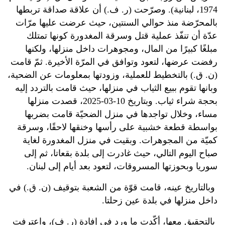
1974، لبنانية). وصرّحت (ر. ف.) أن علاقة صداقة تربطها
بالمحرّضة منذ حوالي السنتين، حيث عرضت عليها مرّات
عدّة أن تنفّذ عملية قتل وسرقة المغدورة كونها تمتلك
مبلغًا كبيرًا من المال، ومجوهرات داخل منزلها، ولكنها
رفضت عرضها، لتعود وتوافق في المرّة الأخيرة. ثمّ قامت
(ن. ق.) بالتخطيط للعملية، وزودتها بمعلومات عن الضحية،
وبانها تقوم ببيع الثياب في منزلها، حيث قامت بالتردد إليه
بحجة شراء ثياب. وبتاريخ 10-03-2025، قصدت منزلها
مساء، وخلال تواجدها في منزل الضحيّة قامت بضربها
بواسطة قطعة خشبية على رأسها وخنقها لاحقًا، وسرقة
كميّة من المجوهرات. وبقيت في منزل المغدورة لغاية
صباح اليوم التالي، حيث غادرت إلى بلدة بقعاتا، ثم إلى
سوريا وبحوزتها المسروقات، لتعود بعد أيام إلى لبنان.
وبالتاريخ عينه، قامت قوّة من الشعبة بتوقيف (ن. ق.) في
داخل منزلها في بلدة عين زحلتا.
بالتحقيق معها، أكّدت ما ورد في إفادة (ر. ف)، واعترفت