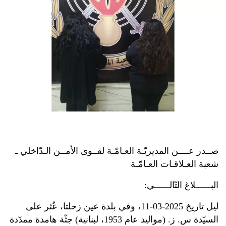
صــدر عــــن المديريّـة العـامّـة لقــوى الأمــن الـدّاخلي ـ
شعبة العـلاقـات العـامّـة
البــــــلاغ التّالــــــي:
ليل تاريخ 2025-03-11، وفي بلدة عين زحلتا، عُثر على
السيّدة س. ز. (مواليد عام 1953، لبنانية) جثّة هامدة ممدّدة