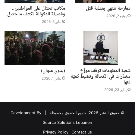
ممازحة تنتهي بعملية قتل
مكاتب تحتال على المواطنين..
وفصيلة الدكوانة تكشف ما حصل
يونيو 2, 2026
مايو 6, 2026
شعبة المعلومات توقف موزّع
(بدون عنوان)
مخدّرات في الكحالة وتضبط كميّة
يناير 1, 2026
منها
يناير 23, 2026
© حقوق النشر 2026، جميع الحقوق محفوظة |
Development By
Source Solutions Lebanon
Privacy Policy
Contact us