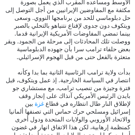
الأوسط ومساعده المقرب الذي يعمل بصورة
مكثفة مع المفاوضين الإيرانيين من أجل التوصل إلى
حل دبلوماسي للحد من برنامجها النووي. وسعى
ويتكوف دون جدوى لإقناع نتنياهو بالتحلي بالصبر
بينما تمضي المفاوضات الأمريكية الإيرانية قدما.
ووصلت تلك المحادثات إلى مرحلة من الجمود. ويقر
بعض حلفاء ترامب سرا بأن جهوده الدبلوماسية
متعثرة بالفعل حتى من قبل الهجوم الإسرائيلي.
بدأت ولاية ترامب الرئاسية الثانية بما بدا وكأنه
انتصار في السياسة الخارجية. إذ عمل ويتكوف، قبل
فترة وجيزة من تنصيب ترامب، مع مستشاري جو
بايدن الرئيس الأمريكي آنذاك على إنجاز وقف
لإطلاق النار طال انتظاره في قطاع
غزة
بين
إسرائيل ومسلحي حرك حماس التي تصنفها ألمانيا
والاتحاد الأوروبي والولايات المتحدة ودول أخرى
كمنظمة إرهابية، لكن هذا الاتفاق انهار في غضون