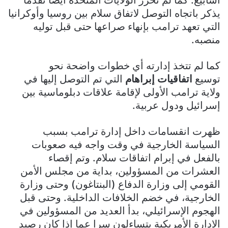
أسابيع. كما لم تحرز الولايات المتحدة أيضا تقدما
يذكر باتجاه التوصل لاتفاق سلام بين روسيا وأوكرانيا
التي تعهد ترامب بإنهاء صراعها حتى قبل توليه
منصبه.
كما لم تتخذ إدارته أي خطوات واضحة نحو
توسيع
اتفاقيات إبراهام
التي تم التوصل إليها في
ولاية ترامب الأولى لإقامة علاقات دبلوماسية بين
إسرائيل ودول عربية.
ظهرت انقسامات داخل إدارة ترامب بسبب
السياسة الخارجية في وقت واجه فيه صعوبات
بالفعل في إبرام اتفاقات سلام. وتم إقصاء
العشرات من المسؤولين، بداية من مجلس الأمن
القومي إلى وزارة الدفاع (البنتاغون) وحتى وزارة
الخارجية، في خضم الخلافات الداخلية. وحتى قبل
الهجوم الإسرائيلي، بدأ العديد من المسؤولين في
الإدارة الأمريكية يتساءلون سرا عما إذا كان رصيد