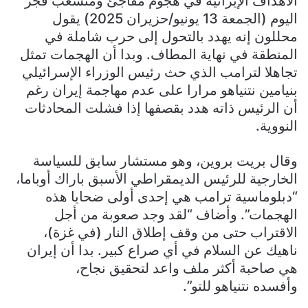
الأهداف الإيرانية في هجوم مفاجئ ومتشعب فجر
اليوم (الجمعة 13 يونيو/حزيران 2025) يقول
محللون إنه يهدد بالتحول إلى حرب شاملة في
المنطقة في نهاية المطاف. وبدا أن الهجمات تمثل
تجاهلا لترامب الذي حث رئيس الوزراء الإسرائيلي
بنيامين نتنياهو مرارا على عدم مهاجمة إيران رغم
أن الرئيس ذاته هدد بقصفها إذا فشلت المحادثات
النووية.
وقال بريت بروين، وهو مستشار سابق للسياسة
الخارجية للرئيس الديمقراطي الأسبق باراك أوباما،
“دبلوماسية ترامب هي إحدى أولى ضحايا هذه
الهجمات”. وأضاف “لقد وجد صعوبة من أجل
الاقتراب حتى من وقف إطلاق النار (في غزة)،
ناهيك عن السلام في أي صراع كبير. بدا أن إيران
هي صاحبة أكثر ملف واعد لتحقيق نجاح،
وأفسده نتنياهو للتو”.