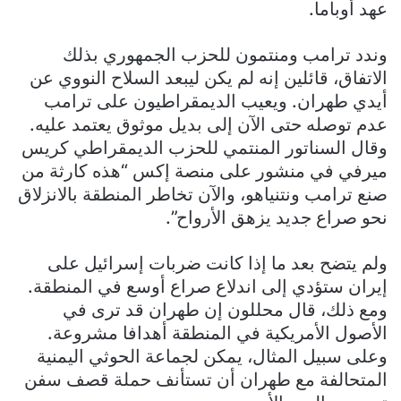
عهد أوباما.
وندد ترامب ومنتمون للحزب الجمهوري بذلك
الاتفاق، قائلين إنه لم يكن ليبعد السلاح النووي عن
أيدي طهران. ويعيب الديمقراطيون على ترامب
عدم توصله حتى الآن إلى بديل موثوق يعتمد عليه.
وقال السناتور المنتمي للحزب الديمقراطي كريس
ميرفي في منشور على منصة إكس “هذه كارثة من
صنع ترامب ونتنياهو، والآن تخاطر المنطقة بالانزلاق
نحو صراع جديد يزهق الأرواح”.
ولم يتضح بعد ما إذا كانت ضربات إسرائيل على
إيران ستؤدي إلى اندلاع صراع أوسع في المنطقة.
ومع ذلك، قال محللون إن طهران قد ترى في
الأصول الأمريكية في المنطقة أهدافا مشروعة.
وعلى سبيل المثال، يمكن لجماعة الحوثي اليمنية
المتحالفة مع طهران أن تستأنف حملة قصف سفن