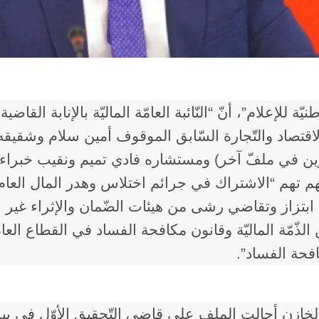
ّة للإعلام”، أنّ “النّائبة العامّة الماليّة بالإنابة القاضي
اقتصاد والتّجارة السّابق الموقوف ​أمين سلام​ وشقيق
 في ملفّ آخر) ومستشاره فادي تميم ونقيب خبراء 
م تهم “الاشتراك في جرائم اختلاس وهدر المال العام و
 ابتزاز وتقاضي رشى من هيئات الضّمان والإثراء غير
الذّمّة الماليّة وقانون مكافحة ​الفساد في القطاع العا
افحة الفساد”.
لخازن أحالت الملف على قاضي التّحقيق الأوّل في بيرو