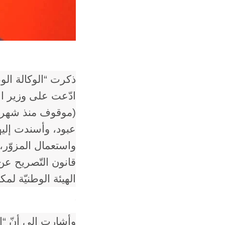
ذكرت “الوكالة الوطني
ادّعت على وزير ال
(موقوف منذ شهرين
عبود، وأسندت إليه
واستعمال المزوّر،
قانون التّصريح عن 
الهيئة الوطنيّة لمك
وأشارت إلى أنّ “ا