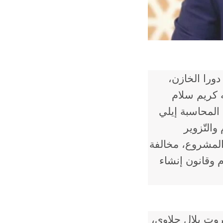
ة دورا الخازن،
ه كريم سلام
المحاسبة إيلي
التّزوير
 المشروع، مخالفة
م​ وقانون إنشاء
ت ​بلال حلاوي​،