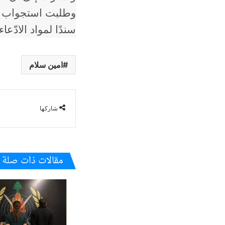
وطلبت استجواب ال
سندًا لمواد الادّع
امين سلام
شاركها
مقالات ذات صلة