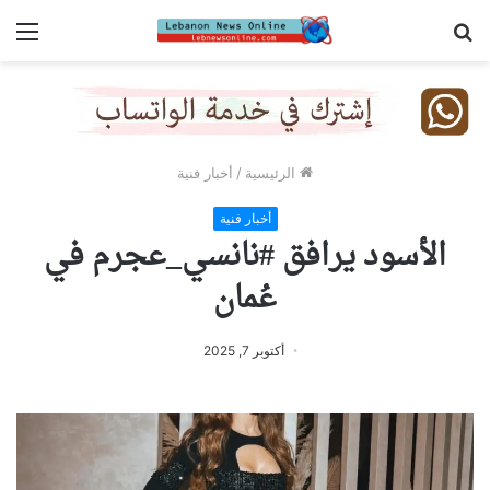
بحث
الق
عن
الرئيسية
/
أخبار فنية
أخبار فنية
الأسود يرافق #نانسي_عجرم في
عُمان
أكتوبر 7, 2025