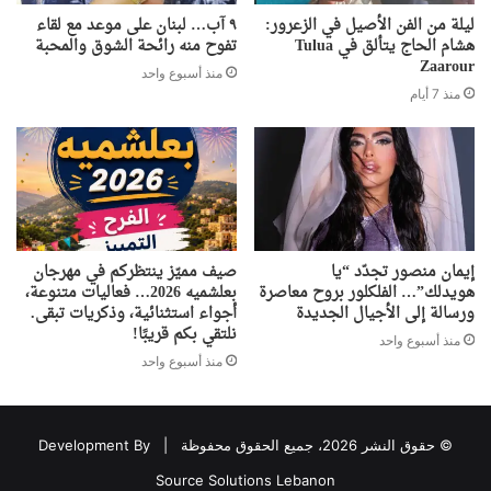
ليلة من الفن الأصيل في الزعرور:
٩ آب… لبنان على موعد مع لقاء
هشام الحاج يتألق في Tulua
تفوح منه رائحة الشوق والمحبة
Zaarour
منذ أسبوع واحد
منذ 7 أيام
إيمان منصور تجدّد “يا
صيف مميّز ينتظركم في مهرجان
هويدلك”… الفلكلور بروح معاصرة
بعلشميه 2026… فعاليات متنوعة،
ورسالة إلى الأجيال الجديدة
أجواء استثنائية، وذكريات تبقى.
نلتقي بكم قريبًا!
منذ أسبوع واحد
منذ أسبوع واحد
© حقوق النشر 2026، جميع الحقوق محفوظة |
Development By
Source Solutions Lebanon