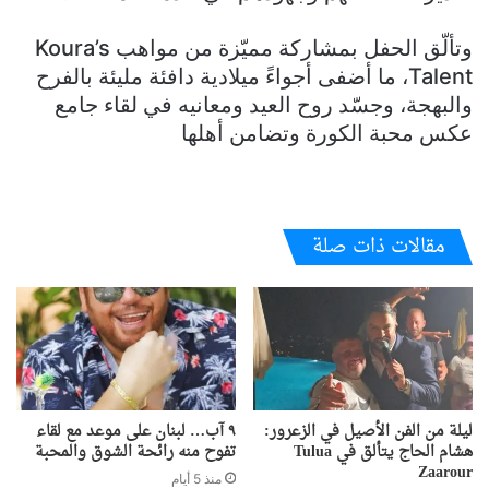
وتألّق الحفل بمشاركة مميّزة من مواهب Koura’s
Talent، ما أضفى أجواءً ميلادية دافئة مليئة بالفرح
والبهجة، وجسّد روح العيد ومعانيه في لقاء جامع
عكس محبة الكورة وتضامن أهلها
مقالات ذات صلة
ليلة من الفن الأصيل في الزعرور:
٩ آب… لبنان على موعد مع لقاء
هشام الحاج يتألق في Tulua
تفوح منه رائحة الشوق والمحبة
Zaarour
منذ 5 أيام