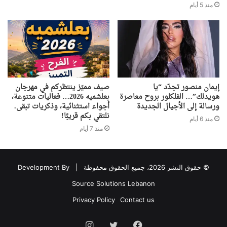
منذ 5 أيام
إيمان منصور تجدّد “يا
صيف مميّز ينتظركم في مهرجان
هويدلك”… الفلكلور بروح معاصرة
بعلشميه 2026… فعاليات متنوعة،
ورسالة إلى الأجيال الجديدة
أجواء استثنائية، وذكريات تبقى.
نلتقي بكم قريبًا!
منذ 6 أيام
منذ 7 أيام
© حقوق النشر 2026، جميع الحقوق محفوظة |
Development By
Source Solutions Lebanon
Privacy Policy
Contact us
فيسبوك
تويتر
انستقرام