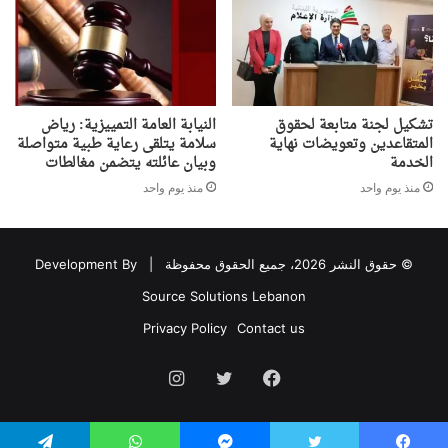
تشكيل لجنة متابعة لحقوق
النيابة العامة التمييزية: رياض
المتقاعدين وتعويضات نهاية
سلامة يتلقى رعاية طبية متواصلة
الخدمة
وبيان عائلته يتضمن مغالطات
منذ يوم واحد
منذ يوم واحد
© حقوق النشر 2026، جميع الحقوق محفوظة |
Development By
Source Solutions Lebanon
Privacy Policy
Contact us
فيسبوك
تويتر
انستقرام