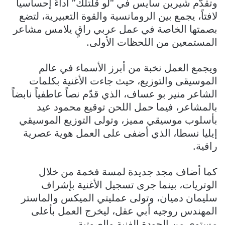
وتقدّم شيرين سايس في “لو قلتلك” أداءً إحساسياً
لافتاً، يجمع بين الرومانسية والقوة التعبيرية، لتضع
بصمتها الخاصة في عمل عربي راقٍ يلامس مشاعر
المستمعين من اللحظات الأولى.
ويجمع العمل نخبة من أبرز الأسماء في عالم
الموسيقى والتوزيع، حيث جاءت الأغنية بكلمات
الشاعر منير بو عساف، الذي قدّم نصاً عاطفياً نابضاً
بالمشاعر، فيما حمل اللحن توقيع محمود عيد
بأسلوب موسيقي مميز، وتولى التوزيع الموسيقي
إيليا نسطا، الذي أضفى على العمل هوية عصرية
راقية.
كما أضاف مجد جديدة لمسة فخمة من خلال
الوتريات، بينما جرى تسجيل الأغنية بإشراف
سليمان دميان، وتولى عمليتي الميكس والماستر
المهندس روجيه أبي عقل، ليخرج العمل بأعلى
مستوى من الجودة الفنية والصوتية