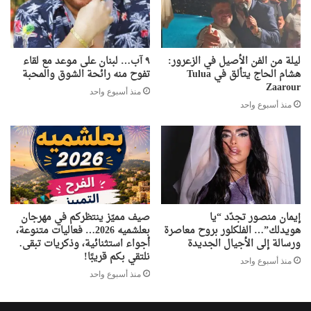
ليلة من الفن الأصيل في الزعرور:
٩ آب… لبنان على موعد مع لقاء
هشام الحاج يتألق في Tulua
تفوح منه رائحة الشوق والمحبة
Zaarour
منذ أسبوع واحد
منذ أسبوع واحد
إيمان منصور تجدّد “يا
صيف مميّز ينتظركم في مهرجان
هويدلك”… الفلكلور بروح معاصرة
بعلشميه 2026… فعاليات متنوعة،
ورسالة إلى الأجيال الجديدة
أجواء استثنائية، وذكريات تبقى.
نلتقي بكم قريبًا!
منذ أسبوع واحد
منذ أسبوع واحد