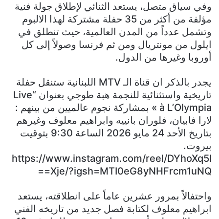
وفي سياق متصل، يستعد الثنائي لإطلاق جولة فنية
مؤلفة من أكثر من 35 حفلة مشتركة لهذا الالبوم
وتشمل عدداً من المدن العالمية، حيث تنطلق في
ايلول من مونتريال ومن ثم فرنسا وصولاً إلى كل
أوروبا وغيرها من الدول.
يجدر بالذكر ان قناة الـ MTV اللبنانية ستنقل حفلة
تاريخية واستثنائية للنجمة هبة طوجي بعنوان “Live
à L’Olympia » بمشاركة نجوم عالميين من بينهم :
لارا فابيان، فلوران بانييه وابراهيم معلوف وغيرهم
بتاريخ الأحد 24 مايو 2026 الساعة 9:30 بتوقيت
بيروت.
https://www.instagram.com/reel/DYhoXq5I
Xje/?igsh=MTI0eG8yNHFrcm1uNQ==
واحتفالاً بمرور عشرين عاماً على انطلاقته، يستعد
ابراهيم معلوف لكتابة فصل جديد من تاريخه الفني