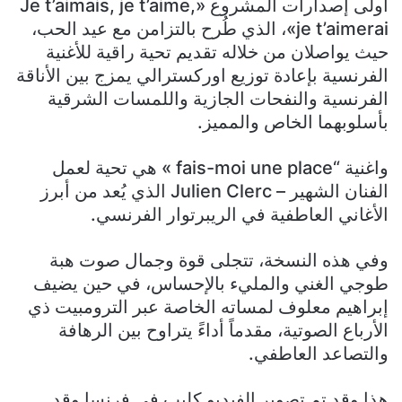
أولى إصدارات المشروع «Je t’aimais, je t’aime,
je t’aimerai»، الذي طُرح بالتزامن مع عيد الحب،
حيث يواصلان من خلاله تقديم تحية راقية للأغنية
الفرنسية بإعادة توزيع اوركسترالي يمزج بين الأناقة
الفرنسية والنفحات الجازية واللمسات الشرقية
بأسلوبهما الخاص والمميز.
واغنية “fais-moi une place » هي تحية لعمل
الفنان الشهير – Julien Clerc الذي يُعد من أبرز
الأغاني العاطفية في الريبرتوار الفرنسي.
وفي هذه النسخة، تتجلى قوة وجمال صوت هبة
طوجي الغني والمليء بالإحساس، في حين يضيف
إبراهيم معلوف لمساته الخاصة عبر الترومبيت ذي
الأرباع الصوتية، مقدماً أداءً يتراوح بين الرهافة
والتصاعد العاطفي.
هذا وقد تم تصوير الفيديو كليب في فرنسا وقد