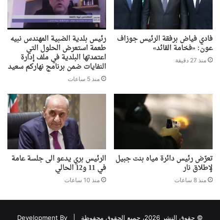
فادي فياض برفقة الرئيس جوزاف
رئيس بلدية الضبية المهندس نبيه
عون: «فخامة القائد»
طعمة استعرض الحلول التي
اعتمدتها البلدية في ملف إدارة
منذ 27 دقيقة
النفايات ضمن برنامج نهاركم سعيد
منذ 5 ساعات
تعرّض رئيس دائرة مياه بنت جبيل
الرئيس بري يدعو الى جلسة عامة
لإطلاق نار
في 11 و12 الحالي
منذ 8 ساعات
منذ 10 ساعات
© حقوق النشر 2026، جميع الحقوق محفوظة |
Development By