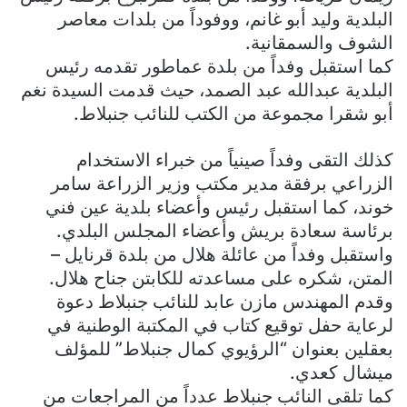
البلدية وليد أبو غانم، ووفوداً من بلدات معاصر
الشوف والسمقانية.
كما استقبل وفداً من بلدة عماطور تقدمه رئيس
البلدية عبدالله عبد الصمد، حيث قدمت السيدة نغم
أبو شقرا مجموعة من الكتب للنائب جنبلاط.
كذلك التقى وفداً صينياً من خبراء الاستخدام
الزراعي برفقة مدير مكتب وزير الزراعة سامر
خوند، كما استقبل رئيس وأعضاء بلدية عين فني
برئاسة سعادة بريش وأعضاء المجلس البلدي.
واستقبل وفداً من عائلة هلال من بلدة قرنايل –
المتن، شكره على مساعدته للكابتن جناح هلال.
وقدم المهندس مازن عابد للنائب جنبلاط دعوة
لرعاية حفل توقيع كتاب في المكتبة الوطنية في
بعقلين بعنوان “الرؤيوي كمال جنبلاط” للمؤلف
ميشال كعدي.
كما تلقى النائب جنبلاط عدداً من المراجعات من