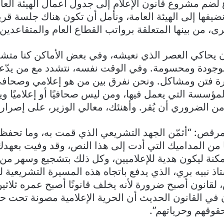
ع لضم مشروع قانون الإعلام إلى جدول أعمال الهيئة العا
يفها إلى الهيئة العامة، ونأمل أن تكون هناك جلسة قريب
ى، من بينها المتعلقة برواتب القطاع العام والمتقاعدين”
ن يحاكي العصر الذي نعيشه، وفي بعض الأماكن كنا متش
موجودة ومحسومة. وفي الوقت نفسه، نتشدد مع من يدّ
ارة فتن ومشاكل. ونحن نفرق بين من هو إعلامي وصحاف
ؤسسة التي يعمل فيها، ومن ليس صحافيًا أو إعلاميًا ويد
من الضروري أن يُقر. وأهنئك، معالي الوزير، على إصرار
 مرقص: “أثمّن الجهد التشريعي الذي قمت به، وما تحف
من المداميك التي أدت إلى هذا النص، وقد وفيت بعهدك
كنة ليكون هدية للإعلاميين، وكل ذلك بتشجيع وسهر من
ذ نبيه بري، الذي يدفع باتجاه هذه المسيرة التشريعية لتب
، لقانون أصبح ضرورة لأنه يخلف قانونًا أصبح عمره ثلاثي
في القانون الحديث أن الحرية الإعلامية مصونة تحت حم
حقوقهم وحرياتهم”.