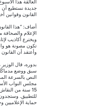
العالقة هذا الأسبو
جديدة نستطيع أن نض
القانون وقوانين أخر
أضاف: “هذا القانو
الإعلام والصحافة 
ويخترع أكاذيب لإث
تكون مصونة هو والم
وأعتقد أن القانون 
بدوره، قال الوزير
سبق ووضع مدماكًا 
النص بالسرعة المم
مجلس النواب الأستا
15 سنة من النقاش
للتطبيق. وستجدون 
حماية الإعلاميين و