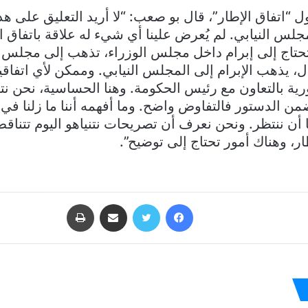
 “اتفاق الإطار”، قال بو صعب: “لا أريد التعليق على هذا
لس النيابي. لم يُعرض علينا أي شيء له علاقة باتفاق ا
حتاج إلى إبرام داخل مجلس الوزراء، تذهب إلى مجلس ال
ل، يذهب الإبرام إلى المجلس النيابي. وممكن لأي اتفاقي
رية بالتعاون مع رئيس الحكومة. وهنا الحساسية، نحن ن
ضمن الدستور فالتفاوض واضح. وما أفهمه أننا ما زلنا 
نا أن ننتظر. ونحن نعرف أن تصريحات نتنياهو اليوم تتناق
ار، وهناك أمور تحتاج إلى توضيح”.
فيسبوك
تويتر
مشاركة عبر البريد
طباعة