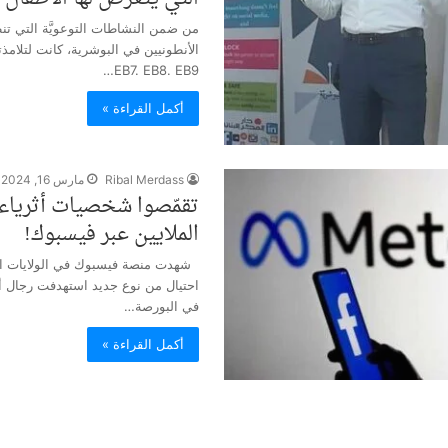
من ضمن النشاطات التوعويَّة التي تنظ
EB7. EB8. EB9…
أكمل القراءة »
Ribal Merdass
مارس 16, 2024
تقمّصوا شخصيات أثرياء 
الملايين عبر فيسبوك!
شهدت منصة فيسبوك في الولايات الم
احتيال من نوع جديد استهدفت رجال أ
في البورصة…
أكمل القراءة »