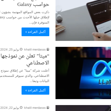
حواسب Galaxy
ذكرت بعض المواقع المهتمة بشؤون ال
المتوفرة فإن…
أكمل القراءة »
khalil merdasss
يوليو 25, 2024
“ميتا” تعلن عن نموذجها 
الاصطناعي
الاصطناعي، والذي سيوفر للمستخدمي
البيانات وتبعا…
أكمل القراءة »
khalil merdasss
يوليو 22, 2024