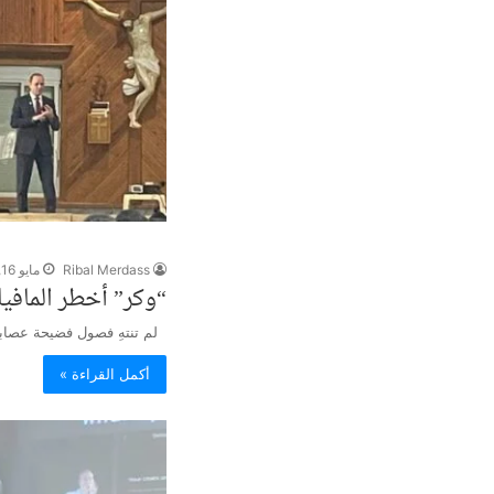
Ribal Merdass
مايو 16, 2024
“وكر” أخطر المافي
لم تنتهِ فصول فضيحة عصابة ا
أكمل القراءة »