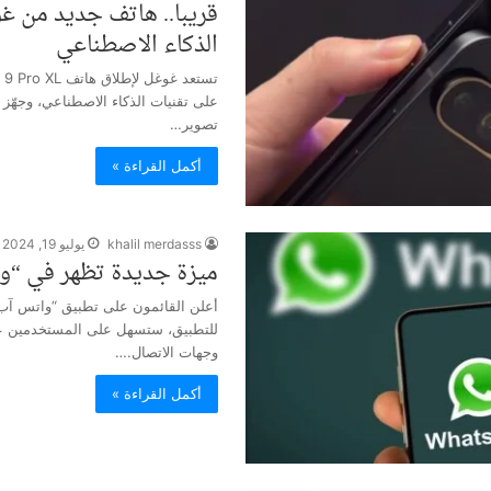
قريبا.. هاتف جديد من غ
الذكاء الاصطناعي
على تقنيات الذكاء الاصطناعي، وجهّز
تصوير…
أكمل القراءة »
khalil merdasss
يوليو 19, 2024
ميزة جديدة تظهر في “و
أعلن القائمون على تطبيق “واتس آب
للتطبيق، ستسهل على المستخدمين عم
وجهات الاتصال.…
أكمل القراءة »