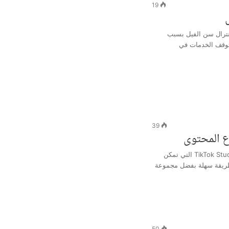
19
نترال سن الفيل بسبب
توقف الخدمات في
39
ع المحتوى
أطلقت تيك توك منصتها الجديدة TikTok Studio التي تمكن
طريقة سهلة بفضل مجموعة
50