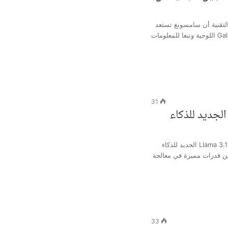
تقنية أن سامسونغ تستعد
لإطلاق جيلها الأحدث من حواسب Galaxy اللوحية وتبعا للمعلومات
31
الجديد للذكاء
أعلنت شركة “ميتا” عن إطلاق نموذج Llama 3.1 الجديد للذكاء
ن قدرات مميزة في معالجة
33