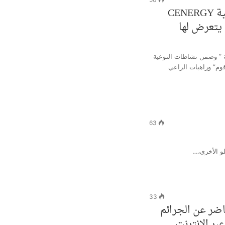
طوني خشان رئيس جمعية CENERGY
 يتعرض لها
ة ” وضمن نشاطات التوعية
 قوم” وراهبات الراعي
63
لو الأخرى،…
33
ر عن الجرائم
عبر الإنترنت