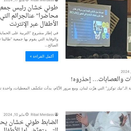
محاضرا” عنالجرائم التي
الأطفال عبر الإنترنت
في إطار مشروع “التربية على الحماي
والوقاية التي يقوم بها جمعية “طاليتا
الصالح…
أكمل القراءة »
ات والعصابات… إحذروه!
لـ”تيك توكرز” التي هزّت لبنان. ومع مرور الأيّام، بدأت تتكشّف المعطيات، واحدة ت
Ribal Merdass
مايو 10, 2024
الضابط طوني خشان يحاض
التي يتعرَّض لها الأطفال 