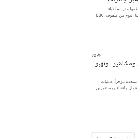
مها مدرسة الآباء
الأنطونيين في البوشرية، كانت لتلامذتنا اليوم من صفوف EB6.
32
ومشاهير.. ونهبوا
تحدة مؤخراً عمليات
عمال وأغنياء ومستثمرين