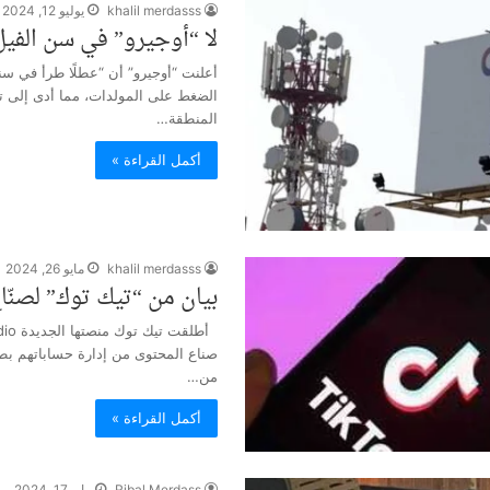
khalil merdasss
يوليو 12, 2024
لا “أوجيرو” في سن الفيل
أعلنت “أوجيرو” أن “عطلًا طرأ في س
الضغط على المولدات، مما أدى إلى 
المنطقة…
أكمل القراءة »
khalil merdasss
مايو 26, 2024
بيان من “تيك توك” لصنّا
صناع المحتوى من إدارة حساباتهم ب
من…
أكمل القراءة »
Ribal Merdass
مايو 17, 2024