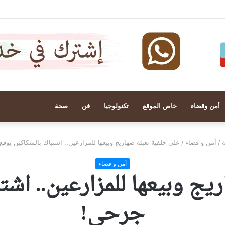
أمن وقضاء
خاص الموقع
تكنولوجيا
فن
صحة
ة
/
أمن و قضاء
/
على خلفية تعبئة صهاريج وبيعها للمزارعين.. اشتباك بالسكاكين يوقع 5 جرحى
أمن و قضاء
جرحى!