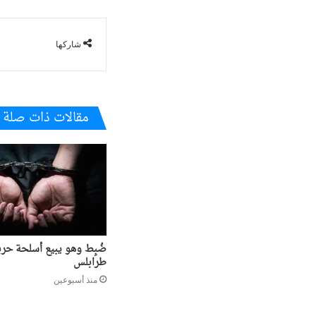
شاركها
مقالات ذات صلة
ضُبِط وهو يبيع أسلحة حرب
طرابلس
منذ أسبوعين