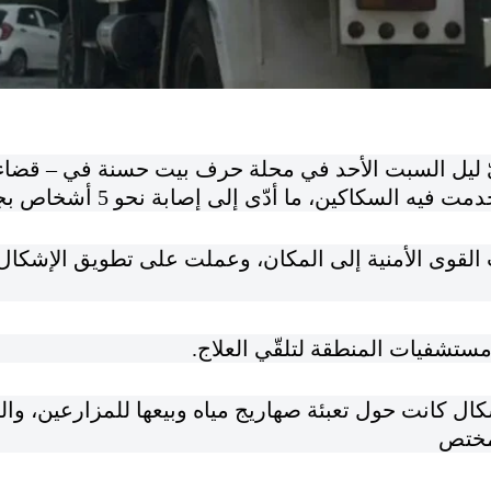
يل السبت الأحد في محلة حرف بيت حسنة في – قضاء ال
ه السكاكين، ما أدّى إلى إصابة نحو 5 أشخاص بجروح.
القوى الأمنية إلى المكان، وعملت على تطويق الإشكال
ستشفيات المنطقة لتلقّي العلاج.
شكال كانت حول تعبئة صهاريج مياه وبيعها للمزارعين، وال
مختص