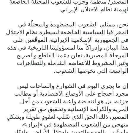
المصدر/ منظمة وحزب للشعوب المحتلة الخاضغة
لهيمنة نظام الاحتلال الإيراني
نحن، ممثلي الشعوب المضطهدة والمحتلّة في
الجغرافيا السياسية الخاضعة لسيطرة نظام الاحتلال
في الجمهورية الإسلامية الإيرانية، الموقّعين على
هذا البيان، وإدراكاً منا لمسؤوليتنا التاريخية في هذه
المرحلة المصيرية، نعلن دعمنا القاطع والصريح
وغير المشروط للانتفاضة الشاملة وللتظاهرات
الواسعة التي تخوضها الشعوب.
إن ما يجري اليوم في الشوارع والساحات ليس
مجرد احتجاج على الأوضاع الاقتصادية أو مطالب
جزئية، بل هو انتفاضة واعية للشعوب من أجل
الحرية والكرامة الإنسانية وتحقيق حق تقرير
المصير، ذلك الحق الذي سُلب لعقودٍ طويلة وبشكلٍ
منهجي من الشعوب المضطهدة في «إيران»،
واستُبدل بالقمع والتمييز واحتلال الأراضي وإنكار