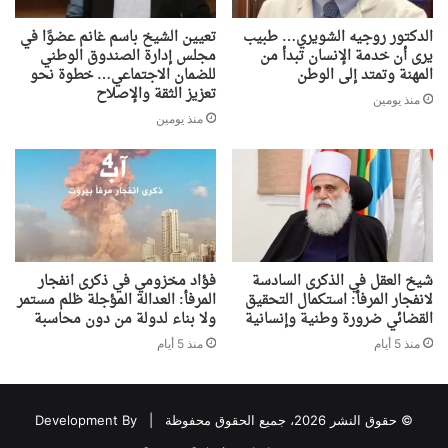
الدكتور روجيه الشويري… طبيب
تعيين الشيخ باسم غانم عضوًا في
يرى أن خدمة الإنسان تبدأ من
مجلس إدارة الصندوق الوطني
المهنة وتمتد إلى الوطن
للضمان الاجتماعي… خطوة نحو
تعزيز الثقة والإصلاح
منذ يومين
منذ يومين
شيخ العقل في الذكرى السادسة
فؤاد مخزومي في ذكرى انفجار
لانفجار المرفأ: استكمال التحقيق
المرفأ: العدالة المؤجلة ظلم مستمر
القضائي ضرورة وطنية وإنسانية
ولا بناء لدولة من دون محاسبة
منذ 5 أيام
منذ 5 أيام
© حقوق النشر 2026، جميع الحقوق محفوظة |
Development By