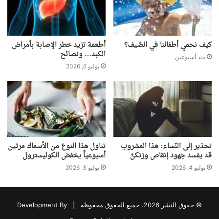
كيف نحمي أطفالنا في الصّيف؟
أطعمة تزيد خطر الإصابة بأمراض
الكبد… ونصائح
منذ أسبوعين
يوليو 6, 2026
تحذير إلى النّساء: هذا المشروب
تناول هذا النوع من الأسماك مرتين
قد يفسد جهود إنقاص وزنكنّ
أسبوعياً يخفض الكوليسترول
يوليو 4, 2026
يوليو 3, 2026
© حقوق النشر 2026، جميع الحقوق محفوظة |
Development By