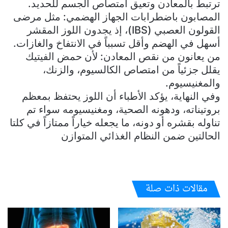
ترتبط بالمعادن وتعيق امتصاص الجسم للحديد.
المصابون باضطرابات الجهاز الهضمي: مثل مرضى
القولون العصبي (IBS)، إذ يجدون اللوز المقشر
أسهل في الهضم وأقل تسبباً في الانتفاخ والغازات.
من يعانون من نقص المعادن: لأن حمض الفيتيك
يقلل جزئياً من امتصاص الكالسيوم، والزنك،
والمغنيسيوم.
وفي النهاية، يؤكد الأطباء أن اللوز يحتفظ بمعظم
بروتيناته، ودهونه الصحية، ومغنيسيومه سواء تم
تناوله بقشره أو دونه، ما يجعله خياراً ممتازاً في كلتا
الحالتين ضمن النظام الغذائي المتوازن
مقالات ذات صلة