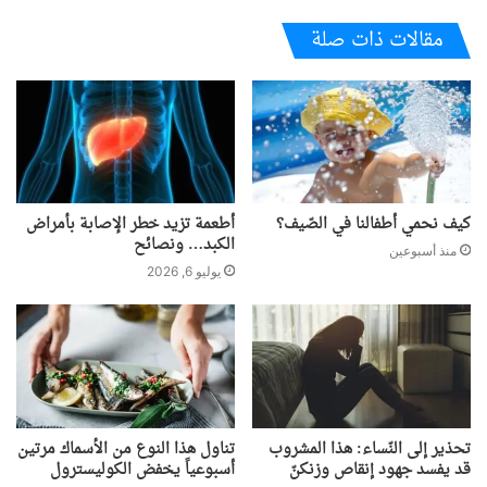
مقالات ذات صلة
كيف نحمي أطفالنا في الصّيف؟
أطعمة تزيد خطر الإصابة بأمراض
الكبد… ونصائح
منذ أسبوعين
يوليو 6, 2026
تحذير إلى النّساء: هذا المشروب
تناول هذا النوع من الأسماك مرتين
قد يفسد جهود إنقاص وزنكنّ
أسبوعياً يخفض الكوليسترول