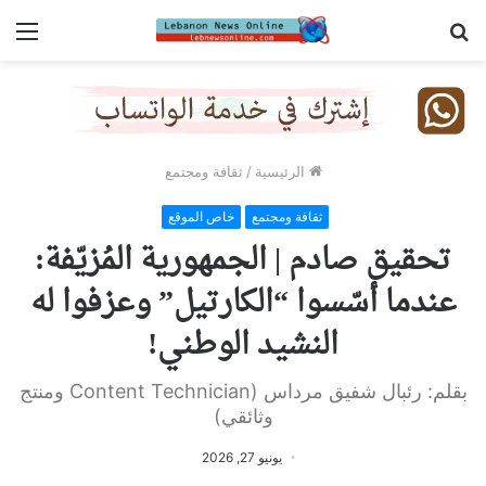
بحث
الق
عن
الرئيسية
/
ثقافة ومجتمع
ثقافة ومجتمع
خاص الموقع
تحقيق صادم | الجمهورية المُزيّفة:
عندما أسّسوا “الكارتيل” وعزفوا له
النشيد الوطني!
بقلم: رئبال شفيق مرداس (Content Technician ومنتج
وثائقي)
يونيو 27, 2026