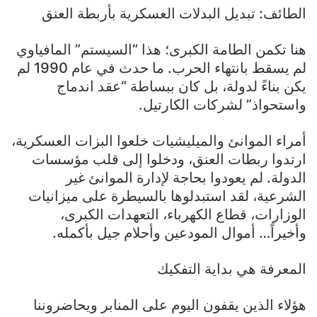
​الطائف: تبديل البدلات العسكرية بأربطة العنق
​هنا تكمن الطامة الكبرى؛ هذا “السيستم” المافياوي
لم يسقط بانتهاء الحرب. ما حدث في عام 1990 لم
يكن بناءً لدولة، بل كان ببساطة “عقد اندماج
واستحواذ” لشركات الكارتيل.
​أمراء الموانئ والميليشيات خلعوا البزات العسكرية،
ارتدوا ربطات العنق، ودخلوا إلى قلب مؤسسات
الدولة. لم يعودوا بحاجة لإدارة الموانئ غير
الشرعية، لقد استبدلوها بالسيطرة على ميزانيات
الوزارات، قطاع الكهرباء، التعهدات الكبرى،
وأخيراً… أموال المودعين وأحلام جيل بأكمله.
​المعرفة هي بداية التفكيك
​هؤلاء الذين يقفون اليوم على المنابر ويحاضروننا