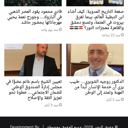
صفعة التاريخ المدوية: كيف أضاء
فادي محمود يقود العصر الذهبي
ابن النبطية العالم، بينما تغرق
في الباروك… وجورج نعمة يحيي
بيروت في العتمة، وتصنع دمشق
مهرجاناتها بحضور حاشد
والقاهرة معجزات النور؟
منذ يوم واحد
منذ 22 ساعة
الدكتور روجيه الشويري… طبيب
تعيين الشيخ باسم غانم عضوًا في
يرى أن خدمة الإنسان تبدأ من
مجلس إدارة الصندوق الوطني
المهنة وتمتد إلى الوطن
للضمان الاجتماعي… خطوة نحو
تعزيز الثقة والإصلاح
منذ 3 أيام
منذ 3 أيام
© حقوق النشر 2026، جميع الحقوق محفوظة |
Development By