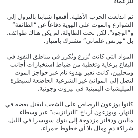
للزعماء
​ثم اندلعت الحرب الأهلية. أقنعوا شبابنا بالنزول إلى
الشوارع والموت على الهوية دفاعاً عن “الطائفة”
و”الوجود”. لكن تحت الطاولة، لم يكن هناك طوائف،
بل “بيزنس علماني” مشترك بامتياز.
​المواد التي كانت تُزرع وتُكرر في مناطق النفوذ في
البقاع برعاية وتغطية من ضباط استخبارات أجانب
ومحليين، كانت تعبر بهدوء تام عبر حواجز الموت
لتصل إلى الموانئ غير الشرعية الخاضعة لسيطرة
الميليشيات اليمينية في بيروت وجونية.
​كانوا يوزعون الرصاص على الشعب ليقتل بعضه في
النهار، ويوزعون أرباح “الترانزيت” عبر وسطاء
ماليين ودفاتر مزدوجة إلى بنوك سويسرا في الليل.
شراكة دمٍ ومال بلا أي خطوط حمراء.