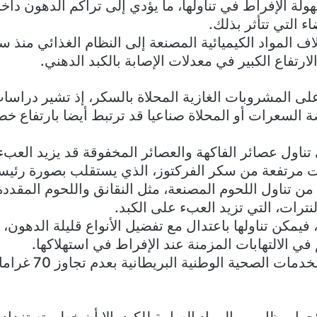
لة الإفراط في تناولها، ما يؤدي إلى تراكم الدهون دا
ء التي تتأثر بذلك.
 المواد الكيميائية المصنعة إلى النظام الغذائي منذ س
ارتفاع الكبير في معدلات الإصابة بالكبد الدهني.
لى المشروبات الغازية المحلاة بالسكر، إذ تشير دراسا
لسعرات أو المحلاة صناعيا قد ترتبط أيضا بارتفاع خطر 
تناول عصائر الفاكهة والعصائر المخفوقة قد يزيد العبء
ات مرتفعة من سكر الفركتوز، الذي يستقلب بصورة رئيسي
 من تناول اللحوم المصنعة، مثل النقانق واللحوم المقددة
نترات، التي تزيد العبء على الكبد.
 فيمكن تناولها باعتدال مع تفضيل الأنواع قليلة الدهون، 
ي الالتهابات المزمنة عند الإفراط في استهلاكها.
ولهذا توصي هيئة الخدما