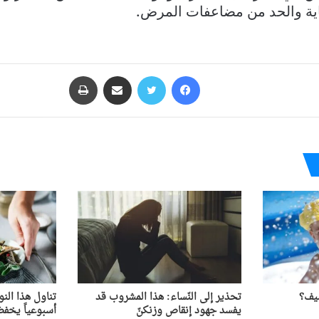
قاية والحد من مضاعفات المرض.
فيسبوك
تويتر
مشاركة عبر البريد
طباعة
ّيف؟
تحذير إلى النّساء: هذا المشروب قد
تناول هذا الن
يفسد جهود إنقاص وزنكنّ
أسبوعياً يخف