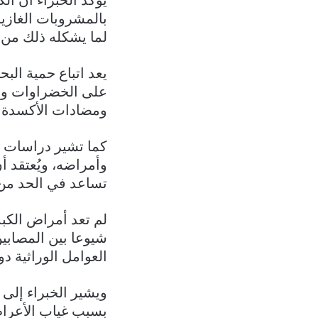
يؤكد الخبراء أن ال
بالمشروبات الغازية
لما يشكله ذلك من 
يعد اتباع حمية الب
على الخضراوات والف
ومضادات الأكسدة و
كما تشير دراسات إ
وأمراضه، ويُعتقد 
تساعد في الحد من ا
لم تعد أمراض الكب
شيوعا بين المصابين
العوامل الوراثية 
بسبب غياب الأعراض