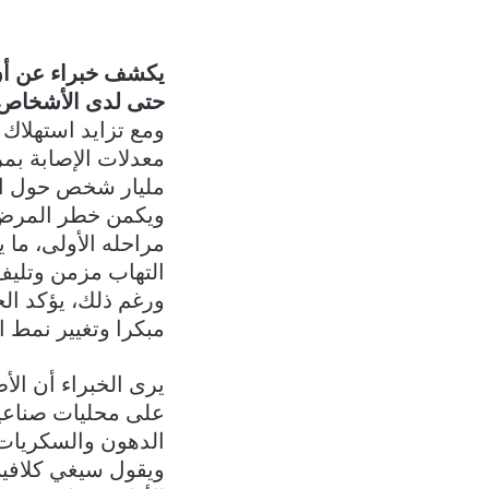
يكشف خبراء عن أنّ 
حتى لدى الأشخاص ال
ومع تزايد استهلاك
مليار شخص حول العالم بحلول عام 2050 إ
ويكمن خطر المرض 
مراحله الأولى، ما 
التهاب مزمن وتليف
ورغم ذلك، يؤكد الخ
مبكرا وتغيير نمط ا
يرى الخبراء أن الأ
على محليات صناعي
الدهون والسكريات 
ويقول سيغي كلافين