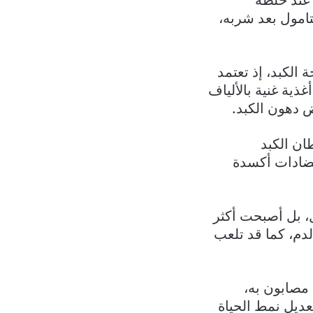
 عند خلطه
تامول بعد شربه،
الكبد، إذ تعتمد
ذية غنية بالألياف
 دهون الكبد.
ان الكبد
مضادات أكسدة
، بل أصبحت أكثر
لدم، كما قد تلعب
ن أنهم مصابون به،
ديل نمط الحياة