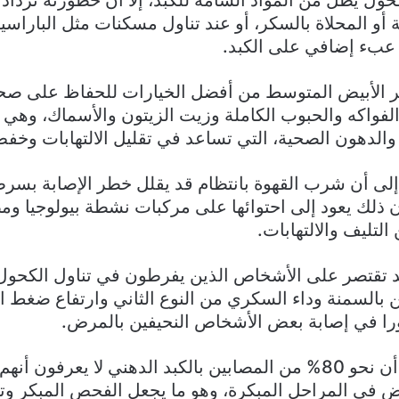
كحول يظل من المواد السامة للكبد، إلا أن خطورته تزداد
 أو المحلاة بالسكر، أو عند تناول مسكنات مثل الباراسي
عبء إضافي على الكبد.
حر الأبيض المتوسط من أفضل الخيارات للحفاظ على صحة 
واكه والحبوب الكاملة وزيت الزيتون والأسماك، وهي أغ
الدهون الصحية، التي تساعد في تقليل الالتهابات وخفض
لى أن شرب القهوة بانتظام قد يقلل خطر الإصابة بسرط
أن ذلك يعود إلى احتوائها على مركبات نشطة بيولوجيا و
لتليف والالتهابات.
د تقتصر على الأشخاص الذين يفرطون في تناول الكحول
 بالسمنة وداء السكري من النوع الثاني وارتفاع ضغط ا
دورا في إصابة بعض الأشخاص النحيفين بالمرض.
ويشير الخبراء إلى أن نحو 80% من المصابين بالكبد الدهني لا يعرفو
 في المراحل المبكرة، وهو ما يجعل الفحص المبكر وتع