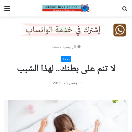
بحث
الق
عن
الرئيسية
/
صحة
صحة
لا تنم على بطنك.. لهذا السّبب
نوفمبر 23, 2023