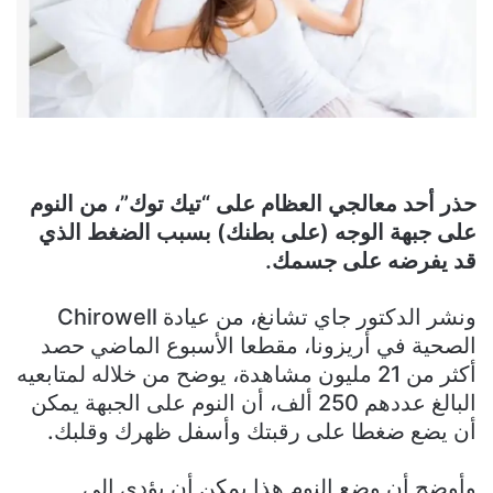
حذر أحد معالجي العظام على “تيك توك”، من النوم
على جبهة الوجه (على بطنك) بسبب الضغط الذي
قد يفرضه على جسمك.
ونشر الدكتور جاي تشانغ، من عيادة Chirowell
الصحية في أريزونا، مقطعا الأسبوع الماضي حصد
أكثر من 21 مليون مشاهدة، يوضح من خلاله لمتابعيه
البالغ عددهم 250 ألف، أن النوم على الجبهة يمكن
أن يضع ضغطا على رقبتك وأسفل ظهرك وقلبك.
وأوضح أن وضع النوم هذا يمكن أن يؤدي إلى