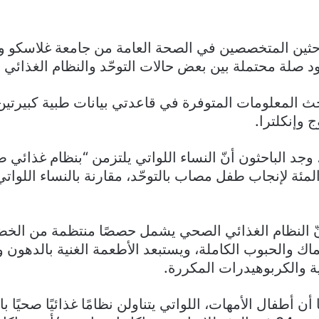
حثين المتخصصين في الصحة العامة من جامعة غلاسكو و
د صلة محتملة بين بعض حالات التوحّد والنظام الغذائي لل
حث المعلومات المتوفرة في قاعدتي بيانات طبية كبيرتين
 وإنكلترا.
وجد الباحثون أنّ النساء اللواتي يلتزمن “بنظام غذائ
سبة 22 في المئة لإنجاب طفل مصاب بالتوحّد، مقارنة بالنساء اللوات
ّ النظام الغذائي الصحي يشمل حصصًا منتظمة من الخضا
ك والحبوب الكاملة، ويستبعد الأطعمة الغنية بالدهون و
ة والكربوهيدرات المكررة.
ن أطفال الأمهات، اللواتي يتناولن نظامًا غذائيًا صحيًا با