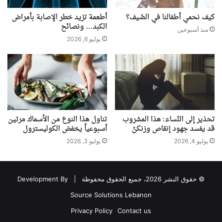
كيف نحمي أطفالنا في الصّيف؟
أطعمة تزيد خطر الإصابة بأمراض
الكبد… ونصائح
منذ أسبوعين
يوليو 6, 2026
تحذير إلى النّساء: هذا المشروب
تناول هذا النوع من الأسماك مرتين
قد يفسد جهود إنقاص وزنكنّ
أسبوعياً يخفض الكوليسترول
يوليو 4, 2026
يوليو 3, 2026
© حقوق النشر 2026، جميع الحقوق محفوظة |
Development By
Source Solutions Lebanon
Privacy Policy
Contact us