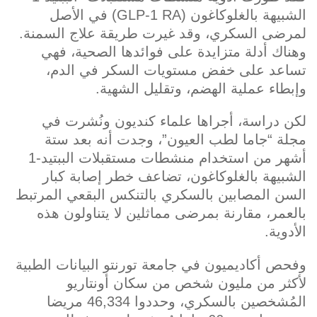
الشبيهة بالغلوكاغون (GLP-1 RA) في الأصل
لمرضى السكري، وقد غيرت طريقة علاج السمنة.
وهناك أدلة متزايدة على فوائدها الصحية، فهي
تساعد على خفض مستويات السكر في الدم،
وإبطاء عملية الهضم، وتقليل الشهية.
لكن دراسة، أجراها علماء كنديون ونُشرت في
مجلة “جاما لطب العيون”، وجدت أنه بعد ستة
أشهر من استخدام منشطات مستقبلات الببتيد-1
الشبيهة بالغلوكاغون، تضاعف خطر إصابة كبار
السن المصابين بالسكري بالتنكس البقعي المرتبط
بالعمر، مقارنة بمرضى مماثلين لا يتناولون هذه
الأدوية.
وفحص أكاديميون في جامعة تورنتو البيانات الطبية
لأكثر من مليون شخص من سكان أونتاريو
المُشخصين بالسكري، وحددوا 46,334 مريضا