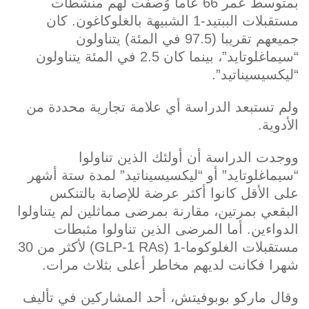
بمتوسط ​​عمر 66 عاما وُصفت لهم منشطات
مستقبلات الببتيد-1 الشبيهة بالغلوكاغون. كان
جميعهم تقريبا (97.5 في المئة) يتناولون
“سيماغلوتايد”، بينما كان 2.5 في المئة يتناولون
“ليكسيسيناتيد”.
ولم تستبعد الدراسة أي علامة تجارية محددة من
الأدوية.
ووجدت الدراسة أن أولئك الذين تناولوا
“سيماغلوتايد” أو “ليكسيسيناتيد” لمدة ستة أشهر
على الأقل كانوا أكثر عرضة للإصابة بالتنكس
البقعي بمرتين، مقارنة بمرضى مماثلين لم يتناولوا
الدواءين. أما المرضى الذين تناولوا مثبطات
مستقبلات الغلوكوما-1 (GLP-1 RAs) لأكثر من 30
شهرا فكانت لديهم مخاطر أعلى بثلاث مرات.
وقال ماركو بوبوفيتش، أحد المشاركين في تأليف