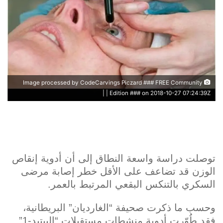
Image processed by CodeCarvings Piczard ### FREE Community
Edition ### on 2018-10-27 07:24:39Z | |
توصلت دراسة واسعة النطاق إلى أن أدوية إنقاص
الوزن قد تضاعف على الأقل خطر إصابة مرضى
السكري بالتنكس البقعي المرتبط بالعمر.
وحسب ما ذكرت صحيفة “الغارديان” البريطانية،
فقد طُوّرت أدوية منشطات مستقبلات “الببتيد-1”