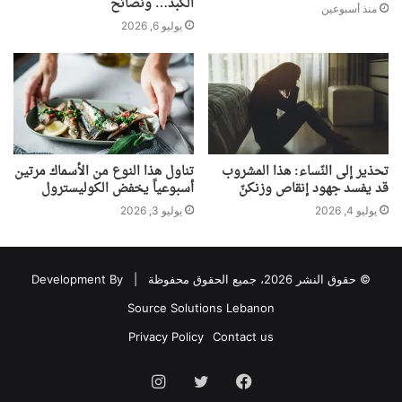
الكبد… ونصائح
منذ أسبوعين
يوليو 6, 2026
تحذير إلى النّساء: هذا المشروب
تناول هذا النوع من الأسماك مرتين
قد يفسد جهود إنقاص وزنكنّ
أسبوعياً يخفض الكوليسترول
يوليو 4, 2026
يوليو 3, 2026
© حقوق النشر 2026، جميع الحقوق محفوظة |
Development By
Source Solutions Lebanon
Privacy Policy
Contact us
فيسبوك
تويتر
انستقرام